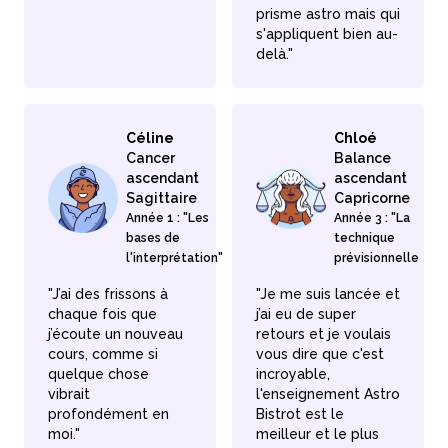
prisme astro mais qui
s'appliquent bien au-
delà."
Céline
Chloé
Cancer
Balance
ascendant
ascendant
Sagittaire
Capricorne
Année 1 : "Les
Année 3 : "La
bases de
technique
l'interprétation"
prévisionnelle
"J’ai des frissons à
"Je me suis lancée et
chaque fois que
j’ai eu de super
j’écoute un nouveau
retours et je voulais
cours, comme si
vous dire que c'est
quelque chose
incroyable,
vibrait
l'enseignement Astro
profondément en
Bistrot est le
moi."
meilleur et le plus