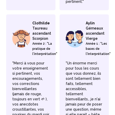
pertinent."
Clothilde
Aylin
Taureau
Gémeaux
ascendant
ascendant
Scorpion
Vierge
Année 2 : "La
Année 1 : "Les
pratique de
bases de
l'interprétation"
l'interprétation"
"Merci à vous pour
"Un énorme merci
votre enseignement
pour tous les cours
si pertinent, vos
que vous donnez, ils
encouragements,
sont tellement bien
vos corrections
faits, tellement
bienveillantes
accessibles,
(jamais de rouge,
tellement
toujours en vert 🌱 ),
bienveillants… je n'ai
vos anecdotes
jamais peur de poser
croustillantes, vos
une question, même
sourires du mardi soir
si elle parait « bête