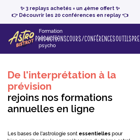
✨ 3 replays achetés = un 4ème offert ✨
👉 Découvrir les 20 conférences en replay 👈
Formation
Productions
Cours/conférences
Outils
Pr
en astro-
psycho
De l'interprétation à la
prévision
rejoins nos formations
annuelles en ligne
Les bases de l'astrologie sont
essentielles
pour