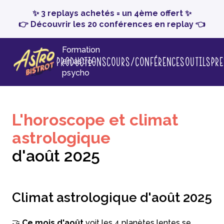
✨ 3 replays achetés = un 4ème offert ✨
👉 Découvrir les 20 conférences en replay 👈
Formation
Productions
Cours/conférences
Outils
Pr
en astro-
psycho
L'horoscope et climat
astrologique
d'août 2025
Climat astrologique d'août 2025
🤝
Ce mois d'août
voit les 4 planètes lentes se