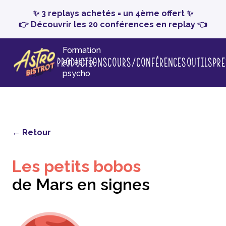
✨ 3 replays achetés = un 4ème offert ✨
👉 Découvrir les 20 conférences en replay 👈
Formation
Productions
Cours/conférences
Outils
Pr
en astro-
psycho
← Retour
Les petits bobos
de Mars en signes