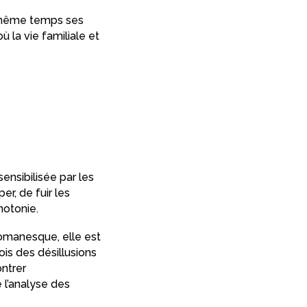
n même temps ses
 la vie familiale et
ensibilisée par les
r, de fuir les
notonie.
 romanesque, elle est
ois des désillusions
ontrer
 l’analyse des