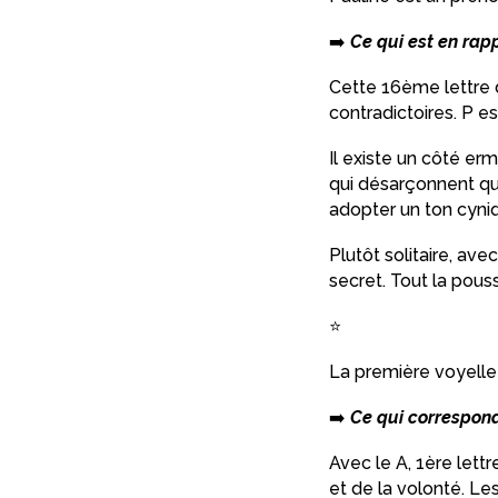
➡️
Ce qui est en rap
Cette 16ème lettre d
contradictoires. P e
Il existe un côté er
qui désarçonnent que
adopter un ton cyniq
Plutôt solitaire, avec
secret. Tout la pous
⭐️
La première voyell
➡️
Ce qui correspond 
Avec le A, 1ère lettr
et de la volonté. Les