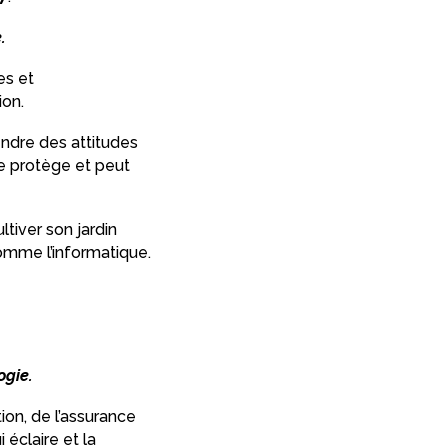
.
es et
ion.
endre des attitudes
se protège et peut
ultiver son jardin
comme l’informatique.
ogie.
ition, de l’assurance
 éclaire et la