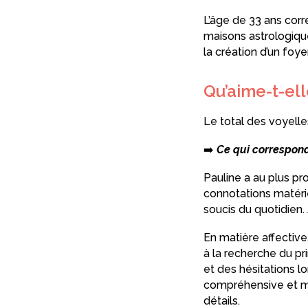
L’âge de 33 ans cor
maisons astrologique
la création d’un foye
Qu’aime-t-ell
Le total des voyell
➡️
Ce qui correspond 
Pauline a au plus pr
connotations matérie
soucis du quotidien.
En matière affective
à la recherche du pr
et des hésitations lo
compréhensive et mê
détails.