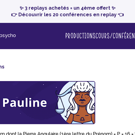
✨ 3 replays achetés = un 4ème offert ✨
👉 Découvrir les 20 conférences en replay 👈
Productions
Cours/conféren
-psycho
ms
m dont la Pierre Angulaire (1ère lettre du Prénom) = P = 16 =