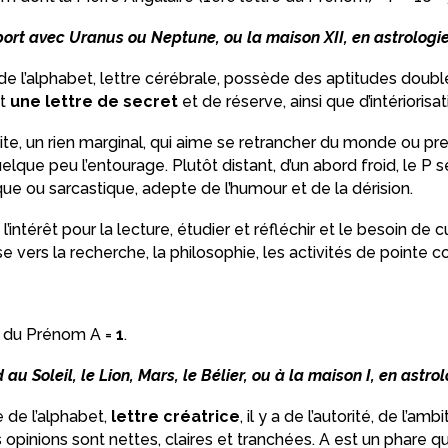
port avec Uranus ou Neptune, ou la maison XII, en astrologie
e l’alphabet, lettre cérébrale, possède des aptitudes doubl
st
une lettre de secret
et de réserve, ainsi que d’intériorisat
mite, un rien marginal, qui aime se retrancher du monde ou pr
lque peu l’entourage. Plutôt distant, d’un abord froid, le P 
ue ou sarcastique, adepte de l’humour et de la dérision.
 l’intérêt pour la lecture, étudier et réfléchir et le besoin de c
se vers la recherche, la philosophie, les activités de pointe 
e du Prénom A =
1
.
au Soleil, le Lion, Mars, le Bélier, ou à la maison I, en astrol
e de l’alphabet,
lettre créatrice
, il y a de l’autorité, de l’amb
 opinions sont nettes, claires et tranchées. A est un phare qui