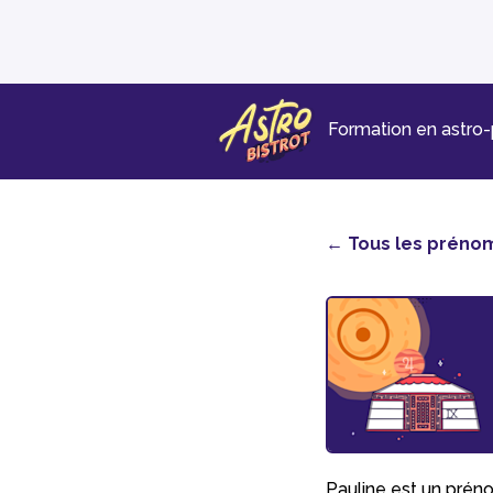
Formation en astro
← Tous les préno
Pauline est un préno