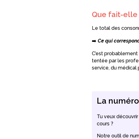
Que fait-elle
Le total des conson
➡️
Ce qui correspond 
C’est probablement s
tentée par les profe
service, du médical 
La numérol
Tu veux découvrir
cours ?
Notre outil de num