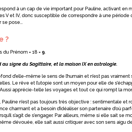
respond à un cap de vie important pour Pauline, activant e
s V et IV, donc susceptible de correspondre à une période où
r se pose...
e ?
es du Prénom = 18 =
9
.
au signe du Sagittaire, et la maison IX en astrologie.
ofond d’elle-même le sens de l’humain et n’est pas vraiment s
lles. Le rêve et l’utopie sont un moyen pour elle de s’échappe
 Aussi apprécie-telle les voyages et tout ce qui rompt la mo
, Pauline n’est pas toujours très objective : sentimentale et
ince charmant et a besoin d’idéaliser son partenaire d’où parf
rsqu’il s’agit de s’engager. Par ailleurs, même si elle sait se m
me dévouée, elle sait aussi critiquer avec son sens aigu de