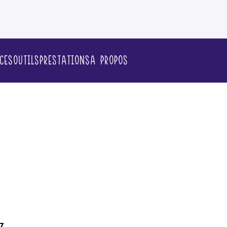
ces
Outils
Prestations
A propos
7
.