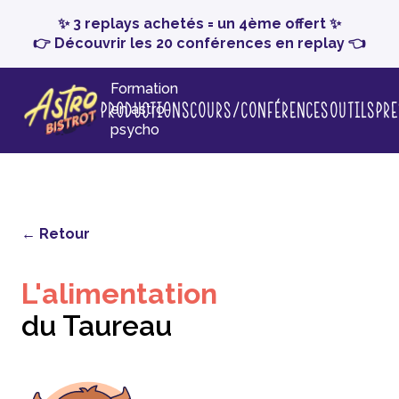
✨ 3 replays achetés = un 4ème offert ✨
👉 Découvrir les 20 conférences en replay 👈
Formation
Productions
Cours/conférences
Outils
Pr
en astro-
psycho
← Retour
L'alimentation
du Taureau