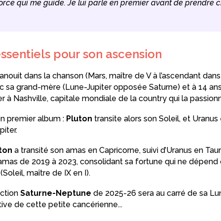
force qui me guide. Je lui parle en premier avant de prendre
essentiels pour son ascension
panouit dans la chanson (Mars, maître de V à l’ascendant dans l
ec sa grand-mère (Lune-Jupiter opposée Saturne) et à 14 ans, 
à Nashville, capitale mondiale de la country qui la passion
son premier album :
Pluton
transite alors son Soleil, et Uranus
iter.
ton
a transité son amas en Capricorne, suivi d’Uranus en Taur
mas de 2019 à 2023, consolidant sa fortune qui ne dépend q
oleil, maître de IX en I).
nction
Saturne-Neptune
de 2025-26 sera au carré de sa Lune
ctive de cette petite cancérienne...