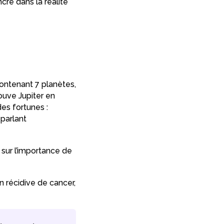
ncre dans la réalité
ontenant 7 planètes,
ouve Jupiter en
es fortunes :
 parlant
 sur l’importance de
 récidive de cancer,