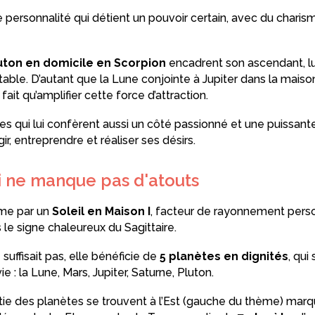
e personnalité qui détient un pouvoir certain, avec du charis
uton en domicile en Scorpion
encadrent son ascendant, lu
ble. D’autant que la Lune conjointe à Jupiter dans la maison
fait qu’amplifier cette force d’attraction.
s qui lui confèrent aussi un côté passionné et une puissante 
ir, entreprendre et réaliser ses désirs.
 ne manque pas d'atouts
ime par un
Soleil en Maison I
, facteur de rayonnement perso
 le signe chaleureux du Sagittaire.
suffisait pas, elle bénéficie de
5 planètes en dignités
, qui
ie : la Lune, Mars, Jupiter, Saturne, Pluton.
rtie des planètes se trouvent à l’Est (gauche du thème) mar