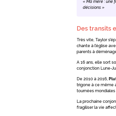
« Ma mère : une 
décisions »
Des transits 
Très vite, Taylor s’é
chante à l’église av
parents à déménager 
A 16 ans, elle sort 
conjonction Lune-Jup
De 2010 à 2016,
Plu
trigone à ce même a
tournées mondiales (S
La prochaine conjo
fragiliser la vie affe