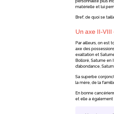
personnalité plus i
matérielle et lui per
Bref, de quoi se taille
Un axe II-VII
Par ailleurs, on est 
axe des possessions
exaltation et Saturn
Bolloré, Saturne en II
d’abondance, Satur
Sa superbe conjonc
la mère, de la famill
En bonne cancérienn
et elle a également