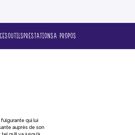
ces
Outils
Prestations
A propos
fulgurante qui lui
issante auprès de son
el qu’il va jusqu’à