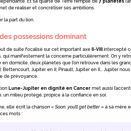
ndépendante. Et sa quarte de Terre remplie de
7 planètes
l’a
met de réaliser et concrétiser ses ambitions.
r la part du lion.
I des possessions dominant
tout de suite focalisé sur cet important axe
II-VIII
intercepté c
, qui manifestement la concerne particulièrement. On y retr
e en domicile, deux planètes que l’on retrouve dans les grand
; Bettencourt, Jupiter en II; Pinault, Jupiter en II... Jupiter nous
ne de prévoyance.
tion
Lune-Jupiter en dignité en Cancer
met aussi l’accent
e, un milieu protégé, propice à la confiance en soi.
e, elle écrit la chanson
« Soon, you’ll get better »
à sa mère en
 ces mots :