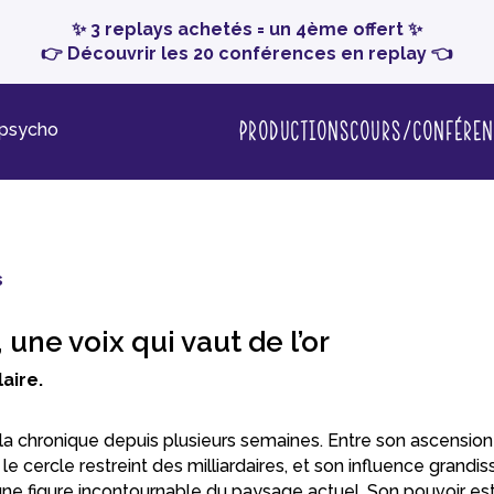
✨ 3 replays achetés = un 4ème offert ✨
👉 Découvrir les 20 conférences en replay 👈
Productions
Cours/conféren
-psycho
s
 une voix qui vaut de l’or
laire.
 la chronique depuis plusieurs semaines. Entre son ascension 
 le cercle restreint des milliardaires, et son influence grand
une figure incontournable du paysage actuel. Son pouvoir est t