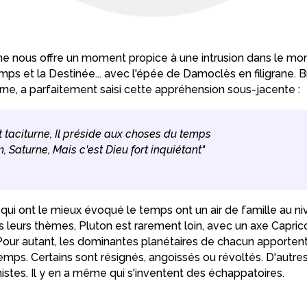
ne nous offre un moment propice à une intrusion dans le m
emps et la Destinée... avec l'épée de Damoclès en filigrane. B
ne, a parfaitement saisi cette appréhension sous-jacente :
est taciturne, Il préside aux choses du temps
om, Saturne, Mais c'est Dieu fort inquiétant"
 qui ont le mieux évoqué le temps ont un air de famille au ni
s leurs thèmes, Pluton est rarement loin, avec un axe Capri
our autant, les dominantes planétaires de chacun apportent 
emps. Certains sont résignés, angoissés ou révoltés. D'autr
imistes. Il y en a même qui s'inventent des échappatoires.