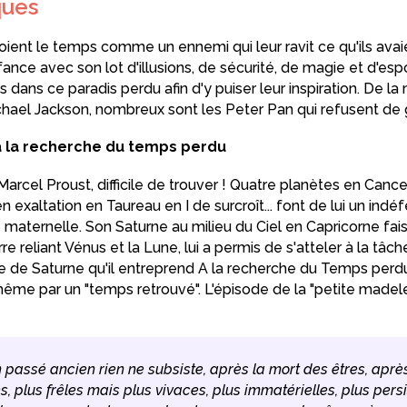
ques
oient le temps comme un ennemi qui leur ravit ce qu'ils avai
fance avec son lot d'illusions, de sécurité, de magie et d'espo
 dans ce paradis perdu afin d'y puiser leur inspiration. De l
ael Jackson, nombreux sont les Peter Pan qui refusent de gr
à la recherche du temps perdu
arcel Proust, difficile de trouver ! Quatre planètes en Cance
 en exaltation en Taureau en I de surcroît... font de lui un ind
 maternelle. Son Saturne au milieu du Ciel en Capricorne fais
e reliant Vénus et la Lune, lui a permis de s'atteler à la tâc
cle de Saturne qu'il entreprend A la recherche du Temps per
ême par un "temps retrouvé". L'épisode de la "petite madele
 passé ancien rien ne subsiste, après la mort des êtres, après
, plus frêles mais plus vivaces, plus immatérielles, plus persi