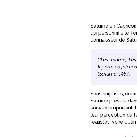
Saturne en Capricor
qui personnifie le T
connaisseur de Satur
"Il est morne, il 
Il porte un joli n
(Saturne, 1964)
Sans surprises, ceux
Saturne préside dan
souvent important. P
leur perception du t
réalistes, voire opt