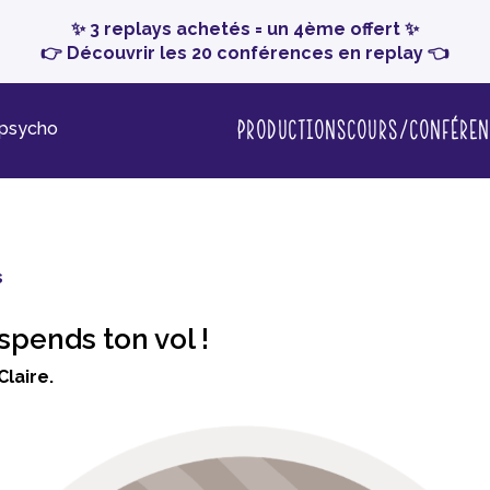
✨ 3 replays achetés = un 4ème offert ✨
👉 Découvrir les 20 conférences en replay 👈
Productions
Cours/conféren
-psycho
s
spends ton vol !
Claire.