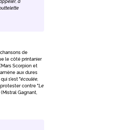
appeler, à
outtelette
s chansons de
e le côté printanier
 (Mars Scorpion et
 ramène aux dures
qui s’est "
écoulée,
 protester contre "
Le
" (Mistral Gagnant,