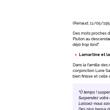
(Renaud, 11/05/1952,
Des mots proches de 
Pluton au descendant
déjà trop tard
".
Lamartine et la
Dans la famille des 
conjonction Lune Sat
bien finisse et cell
"Ô temps ! suspen
Suspendez votre 
Laissez-nous sav
Des plus beaux de