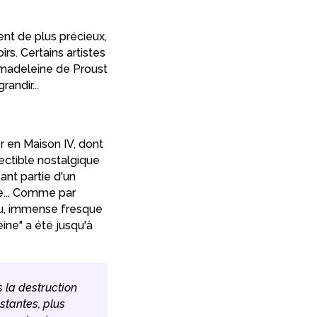
ent de plus précieux,
irs. Certains artistes
a madeleine de Proust
andir...
r en Maison IV, dont
éfectible nostalgique
ant partie d'un
he... Comme par
du, immense fresque
ine" a été jusqu'à
 la destruction
stantes, plus