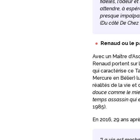
fidèles, l'odeur 
attendre, à espére
presque impalpabl
(Du côté De Chez
Renaud ou le p
Avec un Maître d'Asc
Renaud portent sur l
qui caractérise ce T
Mercure en Bélier) l
réalités de la vie et
douce comme le mie
temps assassin qui e
1985).
En 2016, 29 ans après
"La vie est moche 