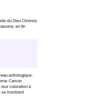
onde du Dieu Chronos
rassens, en fin
veau astrologique :
corne-Cancer
leur coloration à
es se montrent