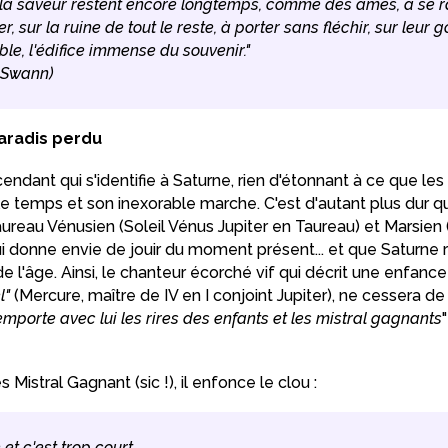
et la saveur restent encore longtemps, comme des âmes, à se r
r, sur la ruine de tout le reste, à porter sans fléchir, sur leur g
e, l'édifice immense du souvenir."
 Swann)
aradis perdu
endant qui s'identifie à Saturne, rien d'étonnant à ce que le
e temps et son inexorable marche. C'est d'autant plus dur qu
aureau Vénusien (Soleil Vénus Jupiter en Taureau) et Marsien
ui donne envie de jouir du moment présent... et que Saturne
 de l'âge. Ainsi, le chanteur écorché vif qui décrit une enfance 
l"
(Mercure, maître de IV en I conjoint Jupiter), ne cessera de
mporte avec lui les rires des enfants et les mistral gagnants
 Mistral Gagnant (sic !), il enfonce le clou :
et c'est trop court